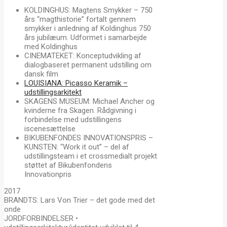
KOLDINGHUS: Magtens Smykker – 750
års “magthistorie” fortalt gennem
smykker i anledning af Koldinghus 750
års jubilæum. Udformet i samarbejde
med Koldinghus
CINEMATEKET: Konceptudvikling af
dialogbaseret permanent udstilling om
dansk film
LOUISIANA: Picasso Keramik –
udstillingsarkitekt
SKAGENS MUSEUM: Michael Ancher og
kvinderne fra Skagen. Rådgivning i
forbindelse med udstillingens
iscenesættelse
BIKUBENFONDES INNOVATIONSPRIS –
KUNSTEN: “Work it out” – del af
udstillingsteam i et crossmedialt projekt
støttet af Bikubenfondens
Innovationpris
2017
BRANDTS: Lars Von Trier – det gode med det
onde
JORDFORBINDELSER •