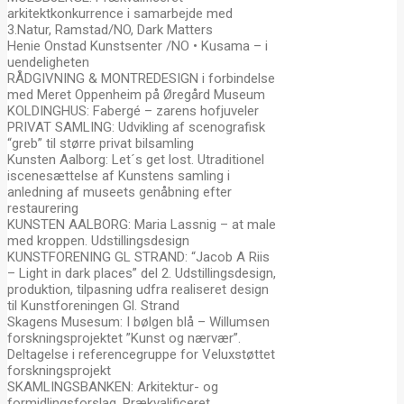
arkitektkonkurrence i samarbejde med
3.Natur, Ramstad/NO, Dark Matters
Henie Onstad Kunstsenter /NO • Kusama – i
uendeligheten
RÅDGIVNING & MONTREDESIGN i forbindelse
med Meret Oppenheim på Øregård Museum
KOLDINGHUS: Fabergé – zarens hofjuveler
PRIVAT SAMLING: Udvikling af scenografisk
“greb” til større privat bilsamling
Kunsten Aalborg: Let´s get lost. Utraditionel
iscenesættelse af Kunstens samling i
anledning af museets genåbning efter
restaurering
KUNSTEN AALBORG: Maria Lassnig – at male
med kroppen. Udstillingsdesign
KUNSTFORENING GL STRAND: “Jacob A Riis
– Light in dark places” del 2. Udstillingsdesign,
produktion, tilpasning udfra realiseret design
til Kunstforeningen Gl. Strand
Skagens Musesum: I bølgen blå – Willumsen
forskningsprojektet ”Kunst og nærvær”.
Deltagelse i referencegruppe for Veluxstøttet
forskningsprojekt
SKAMLINGSBANKEN: Arkitektur- og
formidlingsforslag. Prækvalificeret