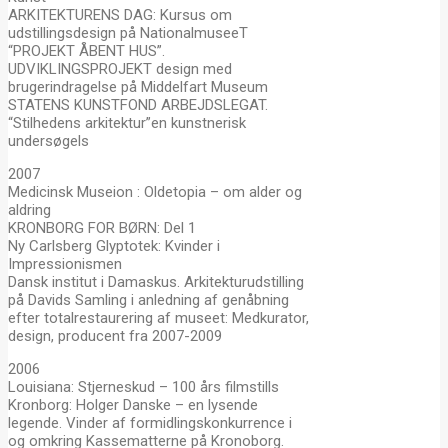
ARKITEKTURENS DAG: Kursus om
udstillingsdesign på NationalmuseeT
“PROJEKT ÅBENT HUS”.
UDVIKLINGSPROJEKT design med
brugerindragelse på Middelfart Museum
STATENS KUNSTFOND ARBEJDSLEGAT.
“Stilhedens arkitektur”en kunstnerisk
undersøgels
2007
Medicinsk Museion : Oldetopia – om alder og
aldring
KRONBORG FOR BØRN: Del 1
Ny Carlsberg Glyptotek: Kvinder i
Impressionismen
Dansk institut i Damaskus. Arkitekturudstilling
på Davids Samling i anledning af genåbning
efter totalrestaurering af museet: Medkurator,
design, producent fra 2007-2009
2006
Louisiana: Stjerneskud – 100 års filmstills
Kronborg: Holger Danske – en lysende
legende. Vinder af formidlingskonkurrence i
og omkring Kassematterne på Kronoborg.