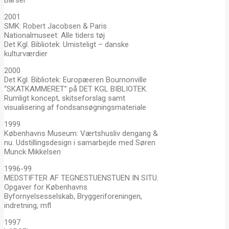
Barsel
2001
SMK: Robert Jacobsen & Paris
Nationalmuseet: Alle tiders tøj
Det Kgl. Bibliotek: Umisteligt – danske
kulturværdier
2000
Det Kgl. Bibliotek: Europæeren Bournonville
“SKATKAMMERET” på DET KGL BIBLIOTEK.
Rumligt koncept, skitseforslag samt
visualisering af fondsansøgningsmateriale
1999
Københavns Museum: Værtshusliv dengang &
nu. Udstillingsdesign i samarbejde med Søren
Munck Mikkelsen
1996-99
MEDSTIFTER AF TEGNESTUENSTUEN IN SITU.
Opgaver for Københavns
Byfornyelsesselskab, Bryggeriforeningen,
indretning, mfl
1997