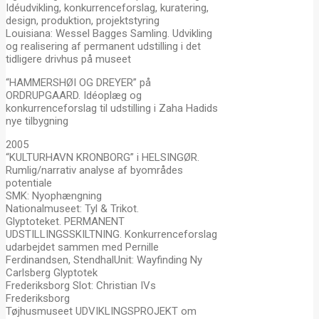
Idéudvikling, konkurrenceforslag, kuratering,
design, produktion, projektstyring
Louisiana: Wessel Bagges Samling. Udvikling
og realisering af permanent udstilling i det
tidligere drivhus på museet
“HAMMERSHØI OG DREYER” på
ORDRUPGAARD. Idéoplæg og
konkurrenceforslag til udstilling i Zaha Hadids
nye tilbygning
2005
“KULTURHAVN KRONBORG” i HELSINGØR.
Rumlig/narrativ analyse af byområdes
potentiale
SMK: Nyophængning
Nationalmuseet: Tyl & Trikot.
Glyptoteket. PERMANENT
UDSTILLINGSSKILTNING. Konkurrenceforslag
udarbejdet sammen med Pernille
Ferdinandsen, StendhalUnit: Wayfinding Ny
Carlsberg Glyptotek
Frederiksborg Slot: Christian IVs
Frederiksborg
Tøjhusmuseet UDVIKLINGSPROJEKT om