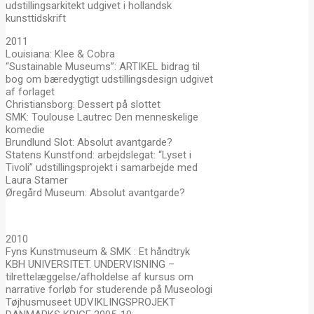
udstillingsarkitekt udgivet i hollandsk
kunsttidskrift
2011
Louisiana: Klee & Cobra
“Sustainable Museums”: ARTIKEL bidrag til
bog om bæredygtigt udstillingsdesign udgivet
af forlaget
Christiansborg: Dessert på slottet
SMK: Toulouse Lautrec Den menneskelige
komedie
Brundlund Slot: Absolut avantgarde?
Statens Kunstfond: arbejdslegat: “Lyset i
Tivoli” udstillingsprojekt i samarbejde med
Laura Stamer
Øregård Museum: Absolut avantgarde?
2010
Fyns Kunstmuseum & SMK : Et håndtryk
KBH UNIVERSITET. UNDERVISNING –
tilrettelæggelse/afholdelse af kursus om
narrative forløb for studerende på Museologi
Tøjhusmuseet UDVIKLINGSPROJEKT