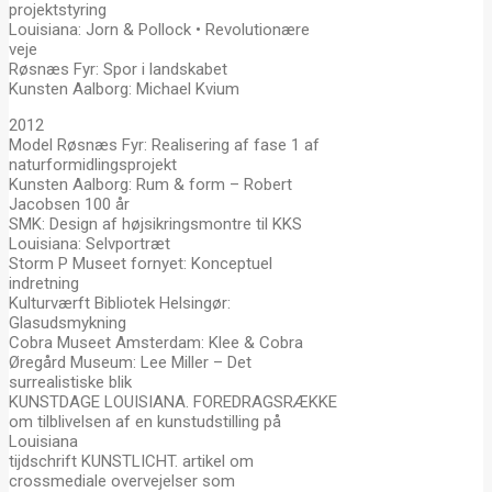
projektstyring
Louisiana: Jorn & Pollock • Revolutionære
veje
Røsnæs Fyr: Spor i landskabet
Kunsten Aalborg: Michael Kvium
2012
Model Røsnæs Fyr: Realisering af fase 1 af
naturformidlingsprojekt
Kunsten Aalborg: Rum & form – Robert
Jacobsen 100 år
SMK: Design af højsikringsmontre til KKS
Louisiana: Selvportræt
Storm P Museet fornyet: Konceptuel
indretning
Kulturværft Bibliotek Helsingør:
Glasudsmykning
Cobra Museet Amsterdam: Klee & Cobra
Øregård Museum: Lee Miller – Det
surrealistiske blik
KUNSTDAGE LOUISIANA. FOREDRAGSRÆKKE
om tilblivelsen af en kunstudstilling på
Louisiana
tijdschrift KUNSTLICHT. artikel om
crossmediale overvejelser som