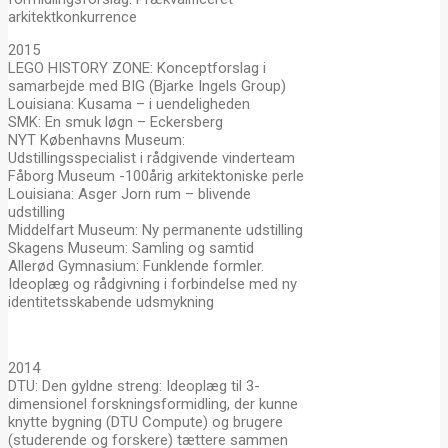
arkitektkonkurrence
2015
LEGO HISTORY ZONE: Konceptforslag i
samarbejde med BIG (Bjarke Ingels Group)
Louisiana: Kusama – i uendeligheden
SMK: En smuk løgn – Eckersberg
NYT Københavns Museum:
Udstillingsspecialist i rådgivende vinderteam
Fåborg Museum -100årig arkitektoniske perle
Louisiana: Asger Jorn rum – blivende
udstilling
Middelfart Museum: Ny permanente udstilling
Skagens Museum: Samling og samtid
Allerød Gymnasium: Funklende formler.
Ideoplæg og rådgivning i forbindelse med ny
identitetsskabende udsmykning
2014
DTU: Den gyldne streng: Ideoplæg til 3-
dimensionel forskningsformidling, der kunne
knytte bygning (DTU Compute) og brugere
(studerende og forskere) tættere sammen