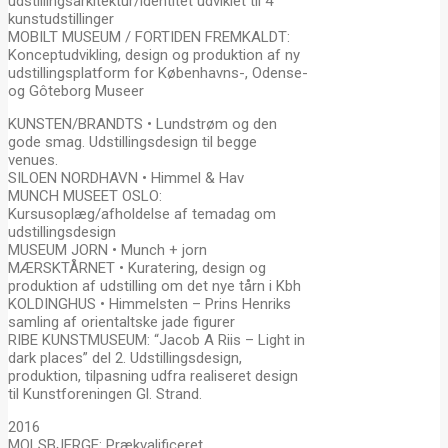
udstillingsarkitektur/identitet udviklet til 4
kunstudstillinger
MOBILT MUSEUM / FORTIDEN FREMKALDT:
Konceptudvikling, design og produktion af ny
udstillingsplatform for Københavns-, Odense-
og Gôteborg Museer
KUNSTEN/BRANDTS • Lundstrøm og den
gode smag. Udstillingsdesign til begge
venues.
SILOEN NORDHAVN • Himmel & Hav
MUNCH MUSEET OSLO:
Kursusoplæg/afholdelse af temadag om
udstillingsdesign
MUSEUM JORN • Munch + jorn
MÆRSKTÅRNET • Kuratering, design og
produktion af udstilling om det nye tårn i Kbh
KOLDINGHUS • Himmelsten – Prins Henriks
samling af orientaltske jade figurer
RIBE KUNSTMUSEUM: “Jacob A Riis – Light in
dark places” del 2. Udstillingsdesign,
produktion, tilpasning udfra realiseret design
til Kunstforeningen Gl. Strand.
2016
MOLSBJERGE: Prækvalificeret