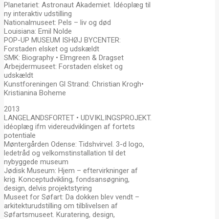
Planetariet: Astronaut Akademiet. Idéoplæg til
ny interaktiv udstilling
Nationalmuseet: Pels – liv og død
Louisiana: Emil Nolde
POP-UP MUSEUM ISHØJ BYCENTER:
Forstaden elsket og udskældt
SMK: Biography • Elmgreen & Dragset
Arbejdermuseet: Forstaden elsket og
udskældt
Kunstforeningen Gl Strand: Christian Krogh•
Kristianina Boheme
2013
LANGELANDSFORTET • UDVIKLINGSPROJEKT.
idéoplæg ifm videreudviklingen af fortets
potentiale
Møntergården Odense: Tidshvirvel. 3-d logo,
ledetråd og velkomstinstallation til det
nybyggede museum
Jødisk Museum: Hjem – eftervirkninger af
krig. Konceptudvikling, fondsansøgning,
design, delvis projektstyring
Museet for Søfart: Da dokken blev vendt –
arkitekturudstilling om tilblivelsen af
Søfartsmuseet. Kuratering, design,