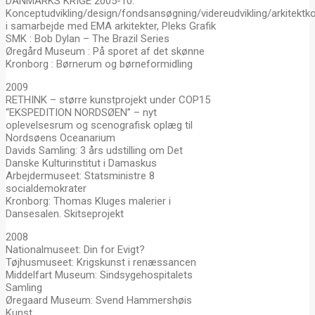
DANMARKS KRIGE 2005-10:
Konceptudvikling/design/fondsansøgning/videreudvikling/arkitektk
i samarbejde med EMA arkitekter, Pleks Grafik
SMK : Bob Dylan – The Brazil Series
Øregård Museum : På sporet af det skønne
Kronborg : Børnerum og børneformidling
2009
RETHINK – større kunstprojekt under COP15
“EKSPEDITION NORDSØEN” – nyt
oplevelsesrum og scenografisk oplæg til
Nordsøens Oceanarium
Davids Samling: 3 års udstilling om Det
Danske Kulturinstitut i Damaskus
Arbejdermuseet: Statsministre 8
socialdemokrater
Kronborg: Thomas Kluges malerier i
Dansesalen. Skitseprojekt
2008
Nationalmuseet: Din for Evigt?
Tøjhusmuseet: Krigskunst i renæssancen
Middelfart Museum: Sindsygehospitalets
Samling
Øregaard Museum: Svend Hammershøis
Kunst